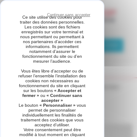
Panneau de gestion des cookies
Continuer sans accepter
Ce site utilise des cookies pour
traiter des données personnelles.
Les cookies sont des fichiers
GARANKA MONTARGIS
enregistrés sur votre terminal et
nous permettant ou permettant à
nos partenaires d’accéder ces
02 57 05 02 73
Demande de contact
informations. Ils permettent
notamment d’assurer le
fonctionnement du site ou d’en
mesurer l’audience.
Vous êtes libre d’accepter ou de
refuser l’ensemble l’installation des
cookies non nécessaires au
fonctionnement du site en cliquant
Accueil
_refonte
Voir d'autres produits
Exacontrol Select
sur les boutons
« Accepter et
fermer »
ou
« Continuer sans
accepter »
Le bouton
« Personnaliser »
vous
permet de personnaliser
Exacontrol Select
individuellement les finalités de
traitement des cookies que vous
acceptez d’utiliser.
Votre consentement peut être
modifié à tout moment en cliquant