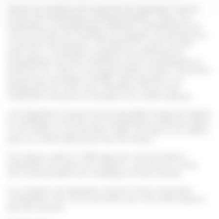
Toutes les solutions de la gamme de régulation Saunier
Duval sont modulantes et programmables. Grâce à la
modulation sur température ambiante, la température de
l’eau du réseau de chauffage est adaptée en permanence
en fonction des besoins, en limitant les cycles marche
arrêt. Ainsi, la régulation améliore les performances
énergétiques de votre installation tout en prolongeant sa
durée de vie. Grâce à la programmation horaire, choisissez
quand vous souhaitez chauffer votre logement, à la
température de votre choix. Bénéficiez ainsi d’une
installation économe en énergie et au confort optimal.
Les régulations Saunier Duval permettent toutes de réguler
le chauffage en fonction de la température extérieure grâce
à une sonde ou aux données météo, de série ou en option,
pour un confort optimal par tous les temps !
Par ailleurs, grâce à l’affichage des consommations
disponible sur toutes nos solutions, vous pouvez suivre
vos consommations de chauffage et d’eau chaude.
Les solutions de régulation Saunier Duval sont toutes
compatibles avec la connectivité, pour vous offrir toujours
plus de services.