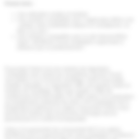
Points forts :
Une utilisation simple et intuitive
Une solution compatible avec l’application MiGo Link
: pilotez votre installation depuis un smartphone, ou
bien à la voix !
Une solution compatible avec le site Internet MiGo
Xpert : bénéficiez d’une installation supervisée à
distance par un professionnel !
Exacontrol Select est une solution de régulation
compatible avec toutes les chaudières Saunier Duval
raccordées à un circuit de chauffage. Doté d’une petite
molette cliquable, ce régulateur offre une gestion aisée et
intuitive du chauffage. Bien que simple, il offre de
nombreuses fonctionnalités. En effet, grâce à la modulation
sur température ambiante de série, et la modulation de la
température extérieure en option, Exacontrol Select vous
permet de réaliser des économies d’énergie tout en
garantissant un confort incomparable.
Grâce à la passerelle de connectivité Wi-Fi en option,
bénéficiez de la supervision de votre installation à distance