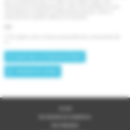
par un professionnel. En effet, avec MiGo Xpert, site
Internet pour le professionnel, votre SAV bénéficie d’une
surveillance à distance extrêmement précise. Ainsi, il
intervient de manière efficace et réactive.
NB :
(1)
En option avec la future passerelle de connectivité Wi-
Fi.
En savoir plus sur Exacontrol Select
Demande de contact
Accueil
Nos domaines de compétences
Nos réalisations