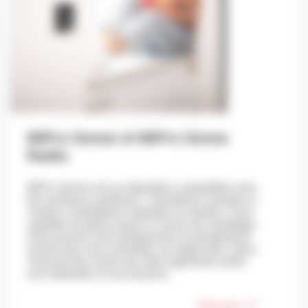
MiPro Sense et MiPro Sense
Radio
MiPro Sense est un régulateur compatible avec
de nombreux systèmes : chaudières, pompes à
chaleur, installations hybrides et solaires. Il est
capable de gérer jusqu’à 3 zones de chauffage.
Vous pouvez ainsi programmer la température
exacte que vous souhaitez au degré près, dans
chacune des zones de votre logements selon
vos habitudes et vos besoins.
Découvrir