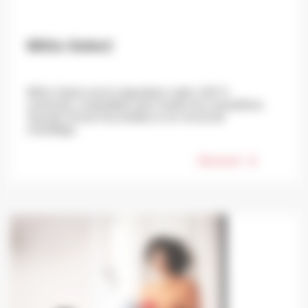
MiGo Select
MiGo Select est le régulateur radio 100 %
connecté, compatible avec toutes les chaudières
Saunier Duval raccordées à un circuit de
chauffage.
Découvrir