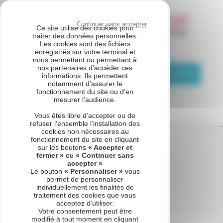
Panneau de gestion des cookies
Continuer sans accepter
Ce site utilise des cookies pour
traiter des données personnelles.
Les cookies sont des fichiers
GARANKA MONTARGIS
enregistrés sur votre terminal et
nous permettant ou permettant à
nos partenaires d’accéder ces
02 57 05 02 73
Demande de contact
informations. Ils permettent
notamment d’assurer le
fonctionnement du site ou d’en
mesurer l’audience.
Vous êtes libre d’accepter ou de
refuser l’ensemble l’installation des
cookies non nécessaires au
fonctionnement du site en cliquant
Accueil
Catégorie produits - Régulation
sur les boutons
« Accepter et
fermer »
ou
« Continuer sans
accepter »
Le bouton
« Personnaliser »
vous
permet de personnaliser
Régulation
individuellement les finalités de
traitement des cookies que vous
acceptez d’utiliser.
Votre consentement peut être
modifié à tout moment en cliquant