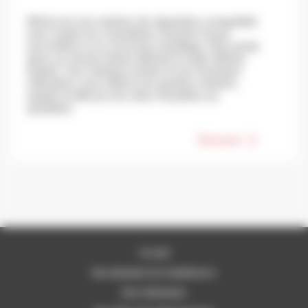
MiSet est une solution de régulation compatible
avec toutes les chaudières Saunier Duval
raccordées à un circuit de chauffage. Elle existe
dans sa version filaire (MiSet) et radio (MiSet
Radio). Son interface tactile et son Assistant
Utilisateur vous offrent une gestion intuitive,
rapide et efficace de votre chaudière au
quotidien.
Découvrir
Accueil
Nos domaines de compétences
Nos réalisations